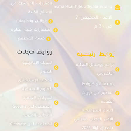
المقررات الدراسية في
asmaelsalih@uodiyala.edu.iq
أقسام الكلية
الاحد - الخميس: 7
قوانين وتعليمات
ص - 3 م
استمارات كلية العلوم
خدمة المجتمع
روابط مجلات
روابط رئيسية
المجلة الاكاديمية
برامج ووسائل التعليم
للعلوم
الإلكتروني
المكتب الإستشاري
تعليمات و ضوابط
للعلوم التطبيقية
التقديم على دورات
المجلات العلمية
الكفاءة
المعتمدة لدى Scopus
اعمام استراتيجية
المجلات العلمية
الامن الوطني العراقي
المعتمدة لدى Clarivate
(العراق اولا 2025