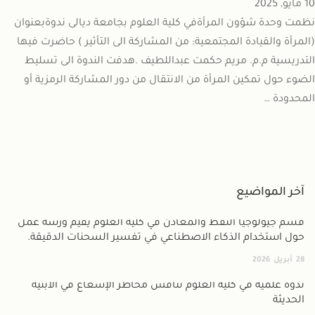
10 مايو, 2025
نظمت وحدة شؤون المرأةفي كلية العلوم بجامعة ديالى ندوةبعنوان
(المرأة والقيادة المجتمعية: من المشاركة الى التأثير ) حاضرت فيها
التدريسية م.م. مريم حكمت عبداللطيف .هدفت الندوة الى تسليط
الضوء حول تمكين المرأة من الانتقال من دور المشاركة الرمزية أو
المحدودة …
آخر المواضيع
قسم جيولوجيا النفط والمعادن في كلية العلوم يقيم ورشة عمل
حول استخدام الذكاء الاصطناعي في تفسير السحنات الدقيقة.
28
أبريل
2026
ندوة علمية في كلية العلوم تناقش مخاطر الإشعاع في الأبنية
الحديثة