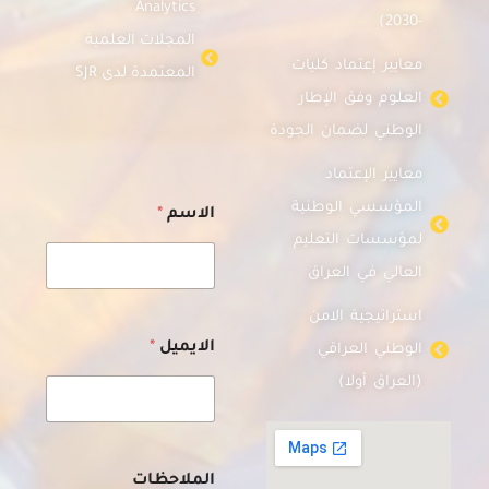
Analytics
-2030)
المجلات العلمية
معايير إعتماد كليات
المعتمدة لدى SJR
العلوم وفق الإطار
الوطني لضمان الجودة
معايير الإعتماد
ا
المؤسسي الوطنية
الاسم
*
ل
ا
لمؤسسات التعليم
س
العالي في العراق
م
ا
استراتيجية الامن
ل
م
الايميل
*
الوطني العراقي
ل
(العراق أولا)
ا
ح
ظ
ا
ت
الملاحظات
ا