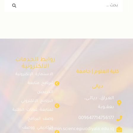
روابط الخدمات
الالكترونية
كلية العلوم | جامعة
الاستمارة الإلكترونية
لبرنامج متابعة
ديالى
الخريجين
العـراق، ديـالــى،
البرنامج الإلكتروني
بعقــوبة
لمتابعة غيابات الطلبة
009647714756177
وصف البرنامج
الأكاديمي ووصف
admin.science@uodiyala.edu.iq