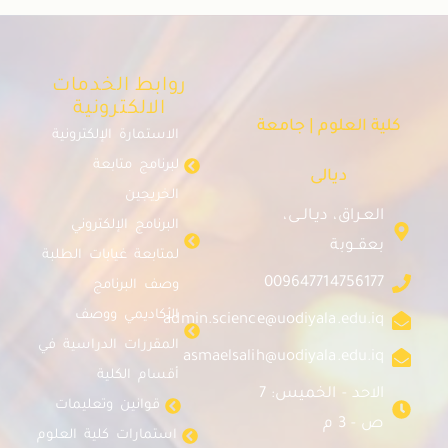
روابط الخدمات
الالكترونية
كلية العلوم | جامعة
الاستمارة الإلكترونية
لبرنامج متابعة
ديالى
الخريجين
العـراق، ديـالــى،
البرنامج الإلكتروني
بعقــوبة
لمتابعة غيابات الطلبة
009647714756177
وصف البرنامج
الأكاديمي ووصف
admin.science@uodiyala.edu.iq
المقررات الدراسية في
asmaelsalih@uodiyala.edu.iq
أقسام الكلية
الاحد - الخميس: 7
قوانين وتعليمات
ص - 3 م
استمارات كلية العلوم