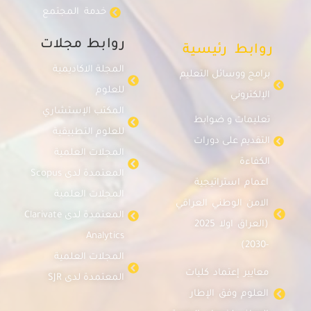
خدمة المجتمع
روابط مجلات
روابط رئيسية
المجلة الاكاديمية
برامج ووسائل التعليم
للعلوم
الإلكتروني
المكتب الإستشاري
تعليمات و ضوابط
للعلوم التطبيقية
التقديم على دورات
المجلات العلمية
الكفاءة
المعتمدة لدى Scopus
اعمام استراتيجية
المجلات العلمية
الامن الوطني العراقي
المعتمدة لدى Clarivate
(العراق اولا 2025
Analytics
-2030)
المجلات العلمية
معايير إعتماد كليات
المعتمدة لدى SJR
العلوم وفق الإطار