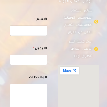
الوطني لضمان الجودة
معايير الإعتماد
ا
المؤسسي الوطنية
الاسم
*
ل
م
لمؤسسات التعليم
ل
العالي في العراق
ا
ح
استراتيجية الامن
ظ
ا
الايميل
*
الوطني العراقي
ت
(العراق أولا)
ا
ل
م
ل
ا
الملاحظات
ح
ظ
ا
ت
ا
ل
م