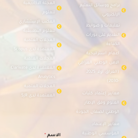
المجلة الاكاديمية
برامج ووسائل التعليم
للعلوم
الإلكتروني
المكتب الإستشاري
تعليمات و ضوابط
للعلوم التطبيقية
التقديم على دورات
المجلات العلمية
الكفاءة
المعتمدة لدى Scopus
اعمام استراتيجية
المجلات العلمية
الامن الوطني العراقي
المعتمدة لدى Clarivate
(العراق اولا 2025
Analytics
-2030)
المجلات العلمية
معايير إعتماد كليات
المعتمدة لدى SJR
العلوم وفق الإطار
الوطني لضمان الجودة
معايير الإعتماد
ا
المؤسسي الوطنية
الاسم
*
ل