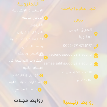
الالكترونية
كلية العلوم | جامعة
الاستمارة الإلكترونية
لبرنامج متابعة
ديالى
الخريجين
العـراق، ديـالــى،
البرنامج الإلكتروني
بعقــوبة
لمتابعة غيابات الطلبة
009647714756177
وصف البرنامج
الأكاديمي ووصف
admin.science@uodiyala.edu.iq
المقررات الدراسية في
asmaelsalih@uodiyala.edu.iq
أقسام الكلية
الاحد - الخميس: 7
قوانين وتعليمات
ص - 3 م
استمارات كلية العلوم
خدمة المجتمع
روابط مجلات
روابط رئيسية