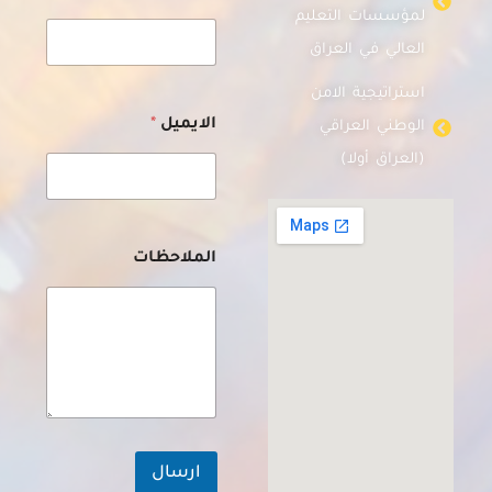
ا
لمؤسسات التعليم
س
العالي في العراق
م
ا
استراتيجية الامن
ل
م
الايميل
*
الوطني العراقي
ل
(العراق أولا)
ا
ح
ظ
ا
ت
الملاحظات
ا
ل
ا
س
م
ارسال