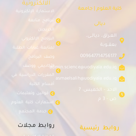
الالكترونية
كلية العلوم | جامعة
الاستمارة الإلكترونية
لبرنامج متابعة
ديالى
الخريجين
العـراق، ديـالــى،
البرنامج الإلكتروني
بعقــوبة
لمتابعة غيابات الطلبة
009647714756177
وصف البرنامج
الأكاديمي ووصف
admin.science@uodiyala.edu.iq
المقررات الدراسية في
asmaelsalih@uodiyala.edu.iq
أقسام الكلية
الاحد - الخميس: 7
قوانين وتعليمات
ص - 3 م
استمارات كلية العلوم
خدمة المجتمع
روابط مجلات
روابط رئيسية