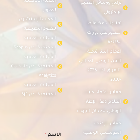
المجلة الاكاديمية
برامج ووسائل التعليم
للعلوم
الإلكتروني
المكتب الإستشاري
تعليمات و ضوابط
للعلوم التطبيقية
التقديم على دورات
المجلات العلمية
الكفاءة
المعتمدة لدى Scopus
اعمام استراتيجية
المجلات العلمية
الامن الوطني العراقي
المعتمدة لدى Clarivate
(العراق اولا 2025
Analytics
-2030)
المجلات العلمية
معايير إعتماد كليات
المعتمدة لدى SJR
العلوم وفق الإطار
الوطني لضمان الجودة
معايير الإعتماد
المؤسسي الوطنية
الاسم
*