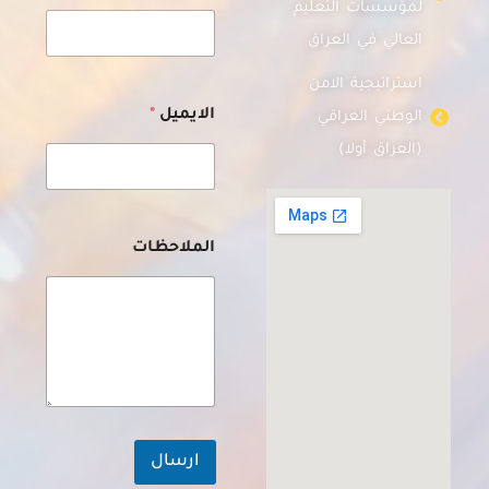
لمؤسسات التعليم
العالي في العراق
استراتيجية الامن
ا
الايميل
*
الوطني العراقي
ل
ا
(العراق أولا)
س
م
ا
ل
ا
الملاحظات
ي
م
ي
ل
ا
ل
ا
ي
م
ي
ارسال
ل