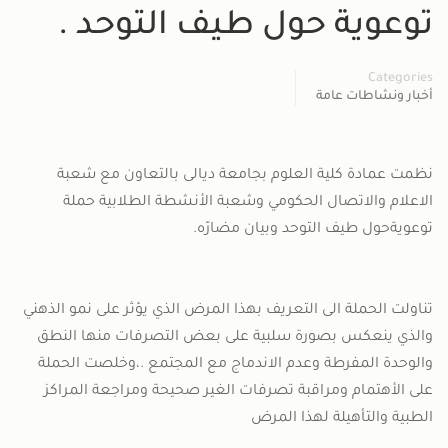
توعوية حول طيف التوحد .
شؤون الطلبة
Categories
أخبار ونشاطات عامة
نظمت عمادة كلية العلوم بجامعة ديالى بالتعاون مع شعبة
الاعلام والاتصال الحكومي وشعبة الأنشطة الطلابية حملة
توعويةحول طيف التوحد وبيان مضارّه.
تناولت الحملة الى التعريف بهذا المرض الذي يؤثر على نمو الذهني
والذي ينعكس بصورة سلبية على بعض التصرفات منها النطق
والوحدة المفرطة وعدم الاندماج مع المجتمع .،وخلصت الحملة
على الأهتمام ومراقبة تصرفات الغير صحيحة ومراجعة المراكز
الطبية والتأهيلة لهذا المرض