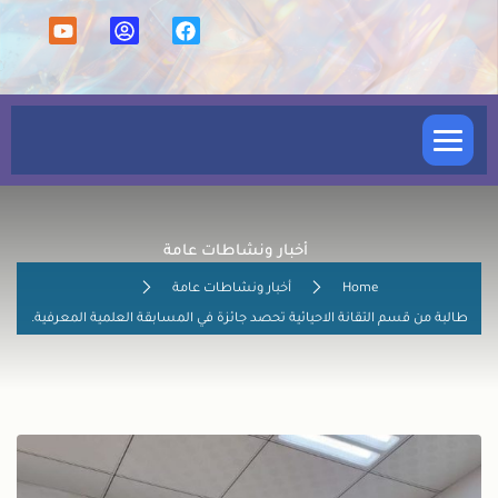
كلية العلوم
أخبار ونشاطات عامة
الشعب والوحدات
Home
أخبار ونشاطات عامة
الأقسام العلمية
طالبة من قسم التقانة الاحيائية تحصد جائزة في المسابقة العلمية المعرفية.
الدراسة المسائية
الدراسات العليا
شؤون التدريسين