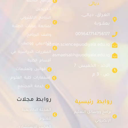
لبرنامج متابعة
ديالى
الخريجين
العـراق، ديـالــى،
البرنامج الإلكتروني
بعقــوبة
لمتابعة غيابات الطلبة
009647714756177
وصف البرنامج
الأكاديمي ووصف
admin.science@uodiyala.edu.iq
المقررات الدراسية في
asmaelsalih@uodiyala.edu.iq
أقسام الكلية
الاحد - الخميس: 7
قوانين وتعليمات
ص - 3 م
استمارات كلية العلوم
خدمة المجتمع
روابط مجلات
روابط رئيسية
المجلة الاكاديمية
برامج ووسائل التعليم
للعلوم
الإلكتروني
المكتب الإستشاري