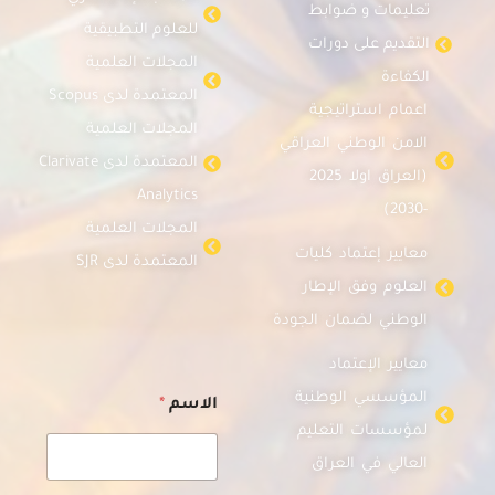
تعليمات و ضوابط
للعلوم التطبيقية
التقديم على دورات
المجلات العلمية
الكفاءة
المعتمدة لدى Scopus
اعمام استراتيجية
المجلات العلمية
الامن الوطني العراقي
المعتمدة لدى Clarivate
(العراق اولا 2025
Analytics
-2030)
المجلات العلمية
معايير إعتماد كليات
المعتمدة لدى SJR
العلوم وفق الإطار
الوطني لضمان الجودة
معايير الإعتماد
المؤسسي الوطنية
الاسم
*
لمؤسسات التعليم
العالي في العراق