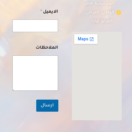
استراتيجية الامن
ا
الايميل
*
الوطني العراقي
ل
ا
(العراق أولا)
س
م
ا
ل
م
الملاحظات
ل
ا
ح
ظ
ا
ت
ا
ل
م
ل
ارسال
ا
ح
ظ
ا
ت